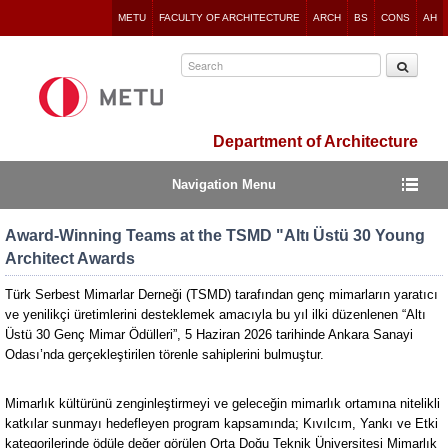
Jump
METU
FACULTY OF ARCHITECTURE
ARCH
BS
CONS
AH
to
navigation
Department of Architecture
Navigation Menu
Award-Winning Teams at the TSMD "Altı Üstü 30 Young
Architect Awards
Türk Serbest Mimarlar Derneği (TSMD) tarafından genç mimarların yaratıcı
ve yenilikçi üretimlerini desteklemek amacıyla bu yıl ilki düzenlenen “Altı
Üstü 30 Genç Mimar Ödülleri”, 5 Haziran 2026 tarihinde Ankara Sanayi
Odası’nda gerçekleştirilen törenle sahiplerini bulmuştur.
Mimarlık kültürünü zenginleştirmeyi ve geleceğin mimarlık ortamına nitelikli
katkılar sunmayı hedefleyen program kapsamında; Kıvılcım, Yankı ve Etki
kategorilerinde ödüle değer görülen Orta Doğu Teknik Üniversitesi Mimarlık