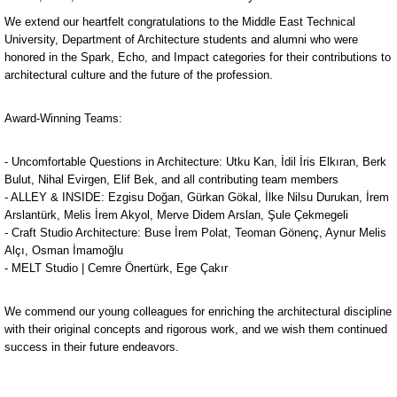
We extend our heartfelt congratulations to the Middle East Technical
University, Department of Architecture students and alumni who were
honored in the Spark, Echo, and Impact categories for their contributions to
architectural culture and the future of the profession.
Award-Winning Teams:
- Uncomfortable Questions in Architecture: Utku Kan, İdil İris Elkıran, Berk
Bulut, Nihal Evirgen, Elif Bek, and all contributing team members
- ALLEY & INSIDE: Ezgisu Doğan, Gürkan Gökal, İlke Nilsu Durukan, İrem
Arslantürk, Melis İrem Akyol, Merve Didem Arslan, Şule Çekmegeli
- Craft Studio Architecture: Buse İrem Polat, Teoman Gönenç, Aynur Melis
Alçı, Osman İmamoğlu
- MELT Studio | Cemre Önertürk, Ege Çakır
We commend our young colleagues for enriching the architectural discipline
with their original concepts and rigorous work, and we wish them continued
success in their future endeavors.