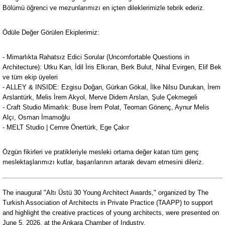
Bölümü öğrenci ve mezunlarımızı en içten dileklerimizle tebrik ederiz.
Ödüle Değer Görülen Ekiplerimiz:
- Mimarlıkta Rahatsız Edici Sorular (Uncomfortable Questions in
Architecture): Utku Kan, İdil İris Elkıran, Berk Bulut, Nihal Evirgen, Elif Bek
ve tüm ekip üyeleri
- ALLEY & INSIDE: Ezgisu Doğan, Gürkan Gökal, İlke Nilsu Durukan, İrem
Arslantürk, Melis İrem Akyol, Merve Didem Arslan, Şule Çekmegeli
- Craft Studio Mimarlık: Buse İrem Polat, Teoman Gönenç, Aynur Melis
Alçı, Osman İmamoğlu
- MELT Studio | Cemre Önertürk, Ege Çakır
Özgün fikirleri ve pratikleriyle mesleki ortama değer katan tüm genç
meslektaşlarımızı kutlar, başarılarının artarak devam etmesini dileriz.
The inaugural "Altı Üstü 30 Young Architect Awards," organized by The
Turkish Association of Architects in Private Practice (TAAPP) to support
and highlight the creative practices of young architects, were presented on
June 5, 2026, at the Ankara Chamber of Industry.