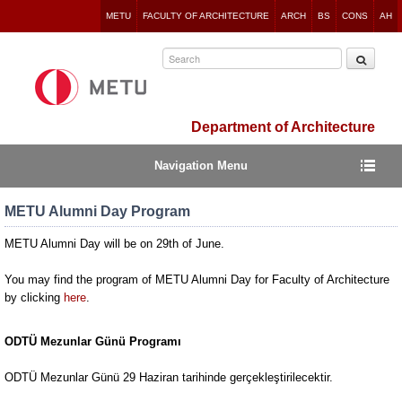
Jump
METU
FACULTY OF ARCHITECTURE
ARCH
BS
CONS
AH
to
navigation
Department of Architecture
Navigation Menu
METU Alumni Day Program
METU Alumni Day will be on 29th of June.
You may
find the program of METU Alumni Day for Faculty of Architecture
by clicking
here
.
ODTÜ Mezunlar Günü Programı
ODTÜ Mezunlar Günü 29 Haziran tarihinde gerçekleştirilecektir.