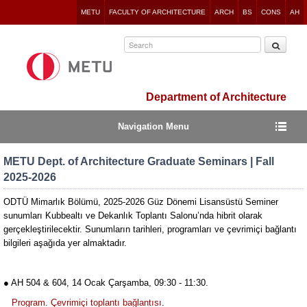
Jump
METU
FACULTY OF ARCHITECTURE
ARCH
BS
CONS
AH
to
navigation
Department of Architecture
Navigation Menu
METU Dept. of Architecture Graduate Seminars | Fall
2025-2026
ODTÜ Mimarlık Bölümü, 2025-2026 Güz Dönemi Lisansüstü Seminer
sunumları Kubbealtı ve Dekanlık Toplantı Salonu’nda hibrit olarak
gerçekleştirilecektir. Sunumların tarihleri, programları ve çevrimiçi bağlantı
bilgileri aşağıda yer almaktadır.
● AH 504 & 604, 14 Ocak Çarşamba, 09:30 - 11:30.
Program
.
Çevrimiçi toplantı bağlantısı
.