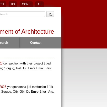
CH
BS
CONS
AH
ment of Architecture
earch
Contact
23
competition with their project titled
enç Sorguç, Inst. Dr. Emre Erkal, Res.
 2023
yarışmasında jüri tarafından 1.'lik
 Sorguç, Öğr. Gör. Dr. Emre Erkal, Arş.