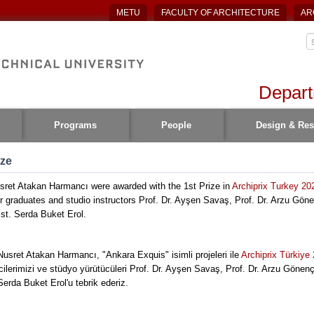
METU
FACULTY OF ARCHITECTURE
AR
Depart
Programs
People
Design & Res
ize
sret Atakan Harmancı were awarded with the 1st Prize in
Archiprix Turkey 20
r graduates and studio instructors Prof. Dr. Ayşen Savaş, Prof. Dr. Arzu Gön
st. Serda Buket Erol.
usret Atakan Harmancı, "Ankara Exquis" isimli projeleri ile
Archiprix Türkiye
cilerimizi ve stüdyo yürütücüleri Prof. Dr. Ayşen Savaş, Prof. Dr. Arzu Gönenç
erda Buket Erol'u tebrik ederiz.