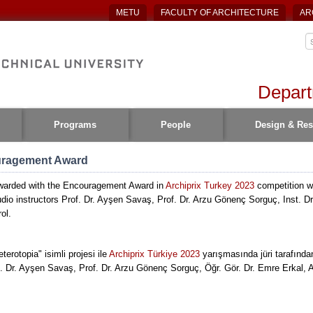
METU
FACULTY OF ARCHITECTURE
AR
Depart
Programs
People
Design & Res
ouragement Award
warded with the Encouragement Award in
Archiprix Turkey 2023
competition wit
udio instructors Prof. Dr. Ayşen Savaş, Prof. Dr. Arzu Gönenç Sorguç, Inst. 
rol.
rotopia" isimli projesi ile
Archiprix Türkiye 2023
yarışmasında jüri tarafında
f. Dr. Ayşen Savaş, Prof. Dr. Arzu Gönenç Sorguç, Öğr. Gör. Dr. Emre Erkal, 