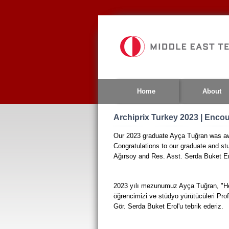
Jump
to
navigation
Home
About
Archiprix Turkey 2023 | Enc
Our 2023 graduate Ayça Tuğran was a
Congratulations to our graduate and st
Ağırsoy and Res. Asst. Serda Buket E
2023 yılı mezunumuz Ayça Tuğran, "Hete
öğrencimizi ve stüdyo yürütücüleri Pro
Gör. Serda Buket Erol'u tebrik ederiz.