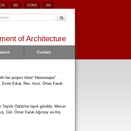
CH
BS
CONS
AH
ment of Architecture
earch
Contact
h her project titled "Heterotopia".
Dr. Emre Erkal, Res. Asst. Ömer Faruk
n Teşvik Ödülü'ne layık görüldü. Mezun
Arş. Gör. Ömer Faruk Ağırsoy ve Arş.