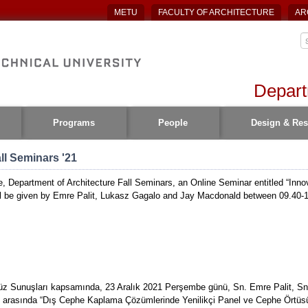
METU
FACULTY OF ARCHITECTURE
AR
Depart
Programs
People
Design & Res
ll Seminars '21
re, Department of Architecture Fall Seminars, an Online Seminar entitled “Inn
ll be given by Emre Palit, Lukasz Gagalo and Jay Macdonald between 09.40-
üz Sunuşları kapsamında, 23 Aralık 2021 Perşembe günü, Sn. Emre Palit, S
 arasında “Dış Cephe Kaplama Çözümlerinde Yenilikçi Panel ve Cephe Örtüsü 