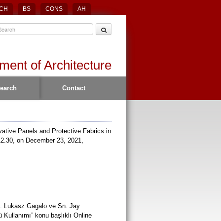
CH
BS
CONS
AH
ment of Architecture
earch
Contact
ovative Panels and Protective Fabrics in
12.30, on December 23, 2021,
n. Lukasz Gagalo ve Sn. Jay
Kullanımı” konu başlıklı Online