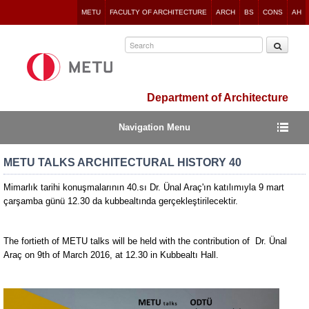
Jump
METU
FACULTY OF ARCHITECTURE
ARCH
BS
CONS
AH
to
navigation
Department of Architecture
Navigation Menu
METU TALKS ARCHITECTURAL HISTORY 40
Mimarlık tarihi konuşmalarının 40.sı Dr. Ünal Araç'ın katılımıyla 9 mart
çarşamba günü 12.30 da kubbealtında gerçekleştirilecektir.
The fortieth of METU talks will be held with the contribution of Dr. Ünal
Araç on 9th of March 2016, at 12.30 in Kubbealtı Hall.