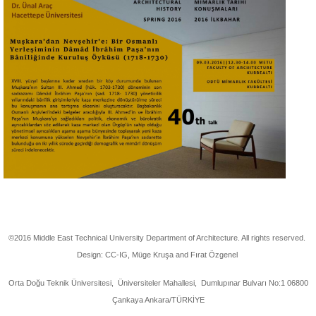
©2016 Middle East Technical University Department of Architecture. All rights reserved.
Design: CC-IG, Müge Kruşa and Fırat Özgenel
Orta Doğu Teknik Üniversitesi, Üniversiteler Mahallesi, Dumlupınar Bulvarı No:1 06800
Çankaya Ankara/TÜRKİYE