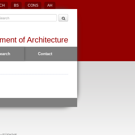
CH
BS
CONS
AH
ment of Architecture
earch
Contact