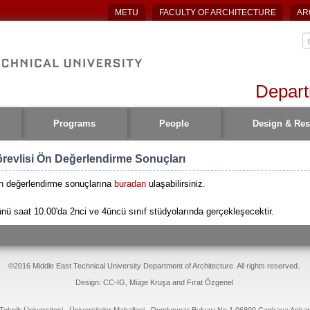
METU
FACULTY OF ARCHITECTURE
AR
Depart
Programs
People
Design & Res
revlisi Ön Değerlendirme Sonuçları
ön değerlendirme sonuçlarına
buradan
ulaşabilirsiniz.
nü saat 10.00'da 2nci ve 4üncü sınıf stüdyolarında gerçekleşecektir.
©2016 Middle East Technical University Department of Architecture. All rights reserved.
Design: CC-IG, Müge Kruşa and Fırat Özgenel