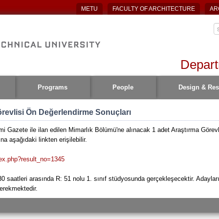
METU
FACULTY OF ARCHITECTURE
AR
Depart
Programs
People
Design & Res
revlisi Ön Değerlendirme Sonuçları
smi Gazete ile ilan edilen Mimarlık Bölümü'ne alınacak 1 adet Araştırma Göre
a aşağıdaki linkten erişilebilir.
dex.php?result_no=1345
saatleri arasında R: 51 nolu 1. sınıf stüdyosunda gerçekleşecektir. Adayla
gerekmektedir.