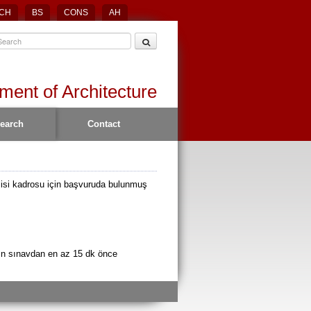
CH
BS
CONS
AH
ment of Architecture
earch
Contact
vlisi kadrosu için başvuruda bulunmuş
rın sınavdan en az 15 dk önce