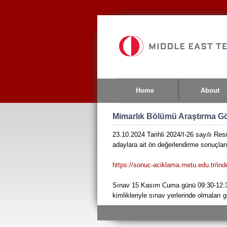
Jump
to
navigation
Home
About
Mimarlık Bölümü Araştırma Gö
23.10.2024 Tarihli 2024/I-26 sayılı Re
adaylara ait ön değerlendirme sonuçların
https://sonuc-aciklama.metu.edu.tr/in
Sınav 15 Kasım Cuma günü 09:30-12:30 
kimlikleriyle sınav yerlerinde olmaları 