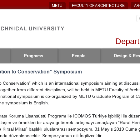
METU
FACULTY OF ARCHITECTURE
AR
Depart
Programs
People
Design & Res
ption to Conservation” Symposium
 Conservation” which is an international symposium aiming at discussin
ogether from different disciplines, will be held in METU Faculty of Arch
ernational symposium is co-organized by METU Graduate Program of Co
e symposium is English.
sı Koruma Lisansüstü Programı ile ICOMOS Türkiye işbirliği ile düzenl
ı yaklaşım ve örnekleri bir araya getirerek tartışmayı amaçlayan “Rural H
 Kırsal Miras” başlıklı uluslararası sempozyum, 31 Mayıs 2019 Cuma g
nda düzenlenecektir. Sempozyumun dili İngilizce’dir.