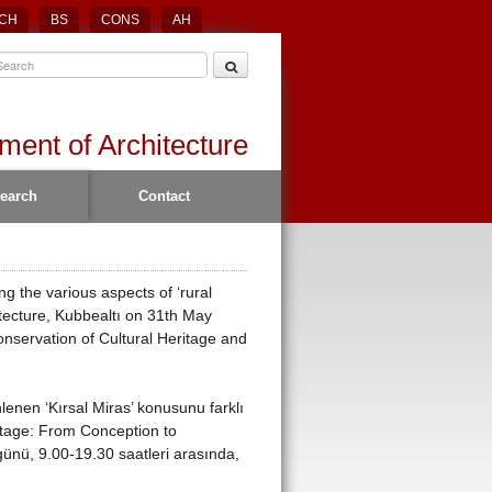
CH
BS
CONS
AH
ment of Architecture
earch
Contact
g the various aspects of ‘rural
itecture, Kubbealtı on 31th May
nservation of Cultural
Heritage and
enen ‘Kırsal Miras’ konusunu farklı
eritage: From Conception to
ünü, 9.00-19.30 saatleri arasında,