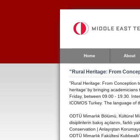
Jump
to
navigation
Home
About
"Rural Heritage: From Conce
"Rural Heritage: From Conception to
heritage’ by bringing academicians t
Friday, between 09.00 - 19.30. Int
ICOMOS Turkey. The language of th
ODTÜ Mimarlık Bölümü, Kültürel Mira
disiplinlerin bakış açılarını, farkl
Conservation | Anlayıştan Korumaya
ODTÜ Mimarlık Fakültesi Kubbealtı'